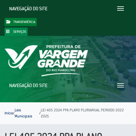
NAVEGAÇÃO DO SITE
Toggle
navigatio
TRANSPARÊNCIA
SERVIÇOS
NAVEGAÇÃO DO SITE
Toggle
navigatio
Leis
LEI 405 2024 PPA PLANO PLURIANUAL PERIODO 2022
Início
/
/
Municipais
2025