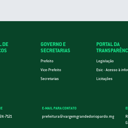
L DE
GOVERNO E
PORTAL DA
ÇOS
SECRETARIAS
TRANSPARÊNC
Prefeito
Legislação
Vice-Prefeito
Esic - Acesso à inf
Secretarias
Licitações
NE
E-MAIL PARA CONTATO
E
24-7121
prefeitura@vargemgrandedoriopardo.mg.gov.br
R
G