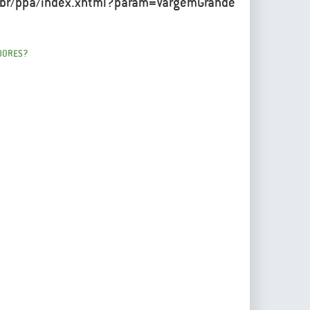
com.br/ppa/index.xhtml?param=VargemGrande
ADORES?