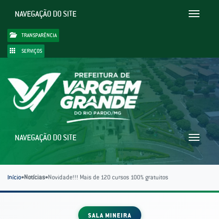
NAVEGAÇÃO DO SITE
Toggle
navigatio
TRANSPARÊNCIA
SERVIÇOS
NAVEGAÇÃO DO SITE
Toggle
navigatio
Início
•
Notícias
•
Novidade!!! Mais de 120 cursos 100% gratuitos
SALA MINEIRA