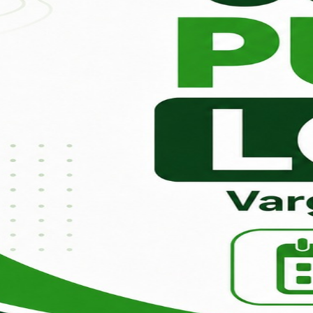
tal da
Contra Cheque
Diário
nsparência
Online
Oficial