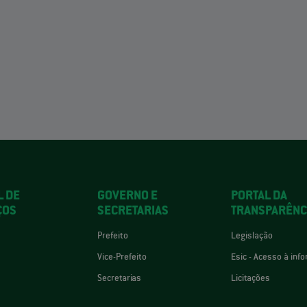
L DE
GOVERNO E
PORTAL DA
ÇOS
SECRETARIAS
TRANSPARÊNC
Prefeito
Legislação
Vice-Prefeito
Esic - Acesso à inf
Secretarias
Licitações