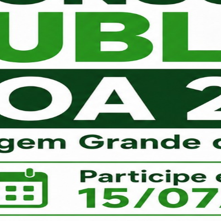
Plano
Plurianual
Next